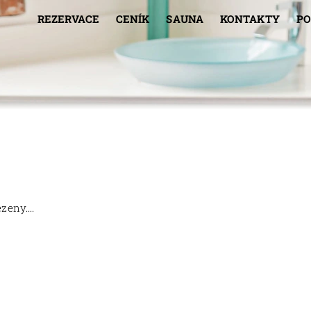
REZERVACE
CENÍK
SAUNA
KONTAKTY
P
eny....