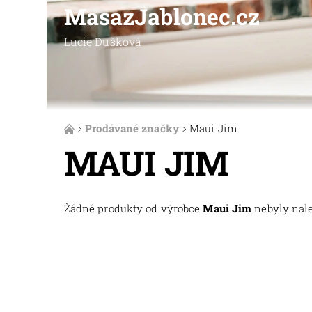
MasazJablonec.cz
Lucie Dušková
Prodávané značky
Maui Jim
MAUI JIM
Žádné produkty od výrobce
Maui Jim
nebyly nalez