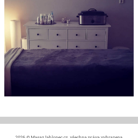
2026 © MasazJablonec.cz, všechna práva vyhrazena