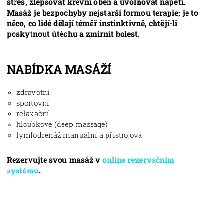
stres, zlepšovat krevní oběh a uvolňovat napětí.
Masáž je bezpochyby nejstarší formou terapie; je to
něco, co lidé dělají téměř instinktivně, chtějí-li
poskytnout útěchu a zmírnit bolest.
NABÍDKA MASÁŽÍ
zdravotní
sportovní
relaxační
hloubkové (deep massage)
lymfodrenáž manuální a přístrojová
Rezervujte svou masáž v
online rezervačním
systému
.