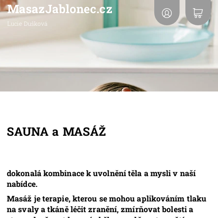
MasazJablonec.cz
Lucie Dušková
SAUNA a
MASÁŽ
dokonalá
kombinace k uvolnění těla a mysli v naší
nabídce.
Masáž
je terapie, kterou se mohou aplikováním tlaku
na svaly a tkáně léčit zranění, zmírňovat bolesti a